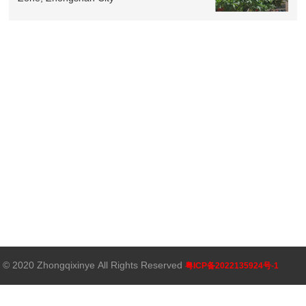
sell：
1037500元
© 2020 Zhongqixinye All Rights Reserved
粤ICP备2022135924号-1