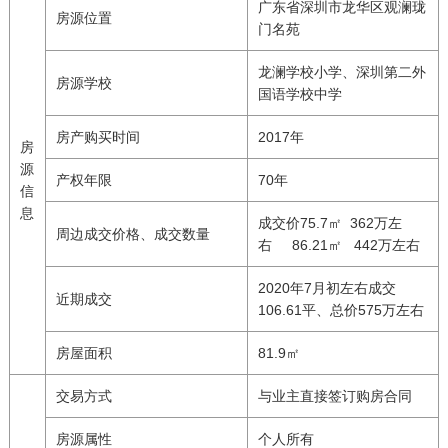
广东省深圳市龙华区观澜珑
房源位置
门名苑
龙澜学校小学、深圳第二外
房源学校
国语学校中学
房产购买时间
2017年
房
源
产权年限
70年
信
息
成交价75.7㎡ 362万左
周边成交价格、成交数量
右 86.21㎡ 442万左右
2020年7月初左右成交
近期成交
106.61平、总价575万左右
房屋面积
81.9㎡
交易方式
与业主直接签订购房合同
房源属性
个人所有