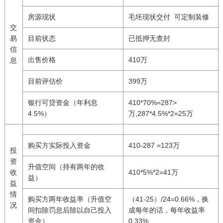
房源现状
毛坯现状交付 可定制装修
交
易
目前状态
已抵押无查封
信
出售价格
410万
息
目前评估价
399万
银行可贷资金（年利息
410*70%=287>
4.5%）
万,287*4.5%*2=25万
购买方实际投入资金
410-287 =123万
投
资
升值空间（持有两年的收
收
410*5%*2=41万
益）
益
情
购买方两年收益率（升值空
（41-25）/24=0.66%，换
况
间扣除罚息后除以自己投入
成每年的话，每年收益率
资金）
0.33%