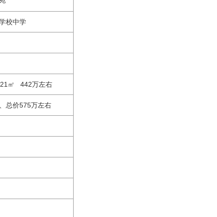
苑
学校中学
.21㎡ 442万左右
平、总价575万左右