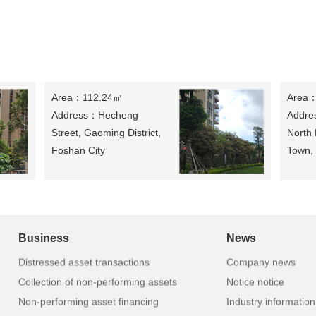
Area：112.24㎡
Area
Address：Hecheng
Addre
Street, Gaoming District,
North
Foshan City
Town,
sell：
1178520元
sell：
Business
News
Distressed asset transactions
Company news
Collection of non-performing assets
Notice notice
Non-performing asset financing
Industry information