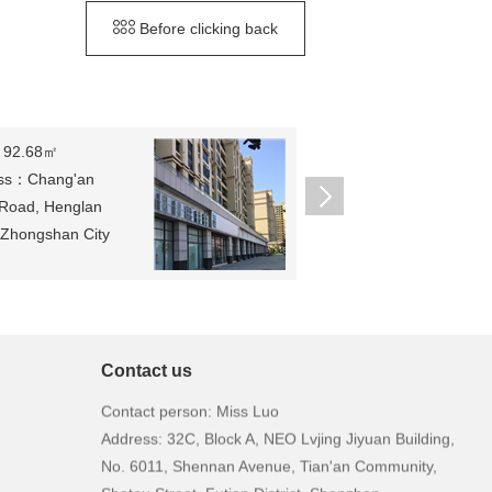
Before clicking back
：92.68㎡
Area：75.58㎡
ss：Chang'an
Address：Southwest
 Road, Henglan
Street, Sanshui District,
 Zhongshan City
Foshan City
648760元
sell：
831380元
Contact us
Contact person: Miss Luo
Address: 32C, Block A, NEO Lvjing Jiyuan Building,
No. 6011, Shennan Avenue, Tian'an Community,