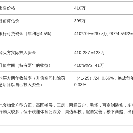
出售价格
410万
目前评估价
399万
银行可贷资金（年利息4.5%）
410*70%=287>万,287*4.5%*2
购买方实际投入资金
410-287 =123万
升值空间（持有两年的收益）
410*5%*2=41万
购买方两年收益率（升值空间扣除罚
（41-25）/24=0.66%，换
息后除以自己投入资金）
0.33%
此套物业户型方正，高区楼层，三房，两梯四户，毛坯，可定制装修，东
行购买较多，位于观澜体育公园旁，周边学校，配套完善，楼下商超、出