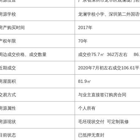
房源位置
广东省深圳市龙华区观澜珑门名
房源学校
龙澜学校小学、深圳第二外国语
房产购买时间
2017年
产权年限
70年
周边成交价格、成交数量
成交价75.7㎡ 362万左右 86
近期成交
2020年7月初左右成交106.61
房屋面积
81.9㎡
交易方式
与业主直接签订购房合同
房源属性
个人所有
房源现状
毛坯现状交付 可定制装修
目前状态
已抵押无查封