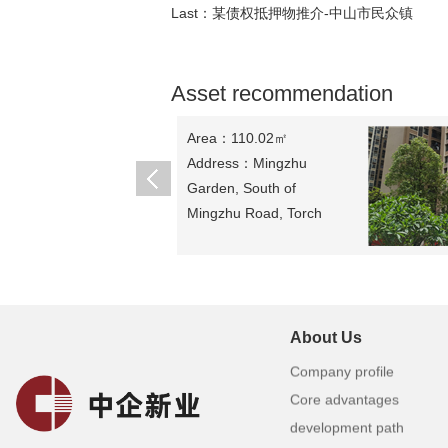
Last：
某债权抵押物推介-中山市民众镇
Asset recommendation
Area：110.02㎡
Address：Mingzhu
Garden, South of
Mingzhu Road, Torch
Development Zone,
Zhongshan City
sell：
1037500元
About Us
Company profile
Core advantages
development path